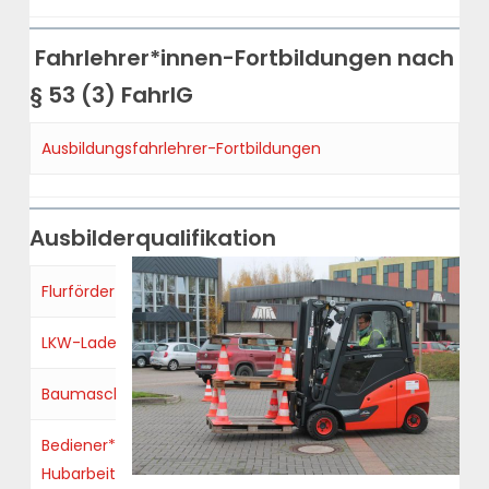
Fahrlehrer*innen-Fortbildungen nach
§ 53 (3) FahrlG
Ausbildungsfahrlehrer-Fortbildungen
Ausbilderqualifikation
Flurförderzeugbediener*in
LKW-Ladekranbediener*in
Baumaschienenbediener*in
Bediener*in
Hubarbeitsbühne