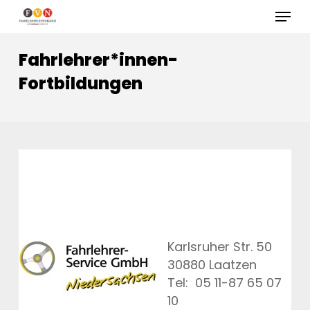
Skip
Menu
to
Close
main
Fahrlehrer*innen-
Menu
content
Fortbildungen
Karlsruher Str. 50
30880 Laatzen
Tel: 05 11-87 65 07
10