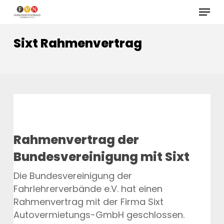
Skip
Menu
to
Close
main
Sixt Rahmenvertrag
Menu
content
Rahmenvertrag der
Bundesvereinigung mit Sixt
Die Bundesvereinigung der
Fahrlehrerverbände e.V. hat einen
Rahmenvertrag mit der Firma Sixt
Autovermietungs-GmbH geschlossen.