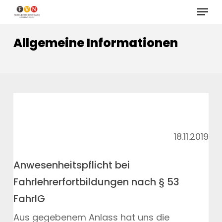
Skip
Menu
to
Close
main
Allgemeine Informationen
Menu
content
18.11.2019
Anwesenheitspflicht bei
Fahrlehrerfortbildungen nach § 53
FahrlG
Aus gegebenem Anlass hat uns die