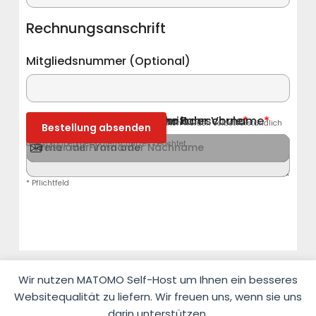
Rechnungsanschrift
Mitgliedsnummer (Optional)
Verantwortlicher Leiter der Fahrschule
Rechnungsanschrift: Firma oder Vorname
Nachname
Straße
Hausnummer
PLZ
Stadt
Telefon
E-Mail
Abweichende Lieferanschrift
Bemerkungen
*
*
*
*
*
*
*
*
Im Umgang mit Ihren persönlichen Daten werden selbstverständlich
Bestellung absenden
alle Vorgaben des Datenschutzes beachtet.
* Pflichtfeld
Wir nutzen MATOMO Self-Host um Ihnen ein besseres
Websitequalität zu liefern. Wir freuen uns, wenn sie uns
darin unterstützen.