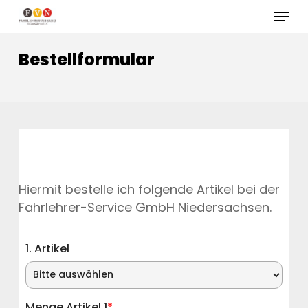
Skip
Menu
to
Close
main
Bestellformular
Menu
content
Hiermit bestelle ich folgende Artikel bei der
Fahrlehrer-Service GmbH Niedersachsen.
1. Artikel
Menge Artikel 1
*