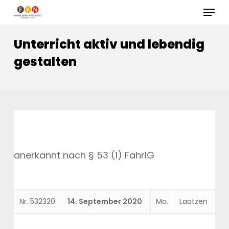
Skip
Menu
to
Close
main
Unterricht aktiv und lebendig
Menu
content
gestalten
anerkannt nach § 53 (1) FahrlG
Nr. 532320
14. September 2020
Mo.
Laatzen