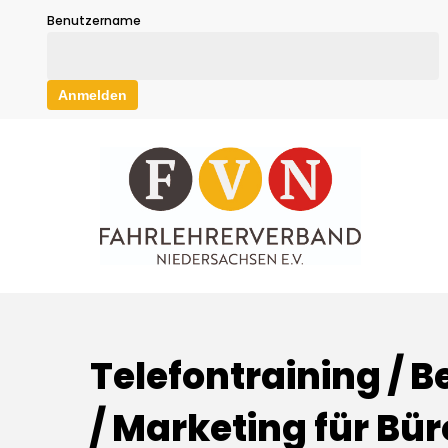
Skip
Benutzername
to
main
content
Telefontraining /
/ Marketing für Bü