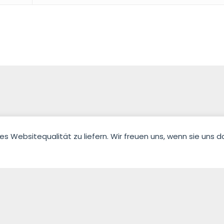
Websitequalität zu liefern. Wir freuen uns, wenn sie uns da
Fahrlehrerverband Niedersachsen e.V.
Impressum
·
Datenschutze