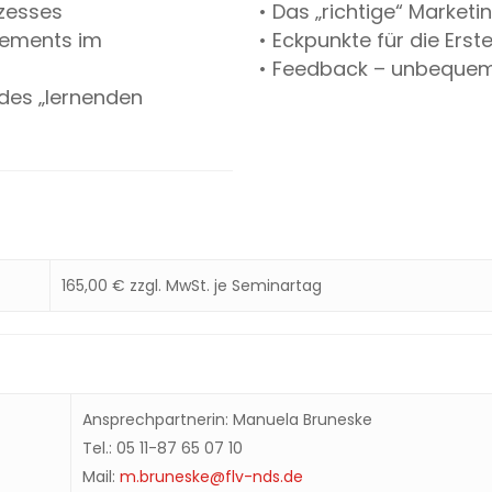
ozesses
• Das „richtige“ Market
gements im
• Eckpunkte für die Ers
• Feedback – unbeque
des „lernenden
165,00 € zzgl. MwSt. je Seminartag
Ansprechpartnerin: Manuela Bruneske
Tel.: 05 11-87 65 07 10
Mail:
m.bruneske@flv-nds.de