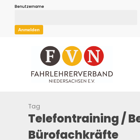
Skip
Benutzername
to
main
content
Tag
Telefontraining /
Bürofachkräfte