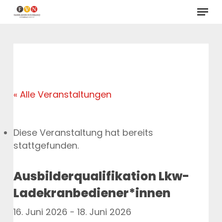
Skip
Menu
to
Close
main
Menu
content
« Alle Veranstaltungen
Diese Veranstaltung hat bereits
stattgefunden.
Ausbilderqualifikation Lkw-
Ladekranbediener*innen
16. Juni 2026
-
18. Juni 2026