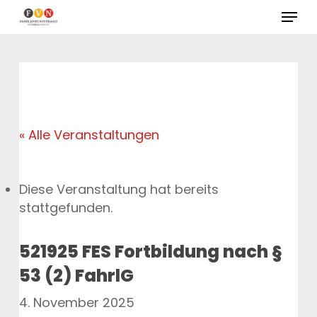
Skip
Menu
to
Close
main
Menu
content
« Alle Veranstaltungen
Diese Veranstaltung hat bereits
stattgefunden.
521925 FES Fortbildung nach §
53 (2) FahrlG
4. November 2025