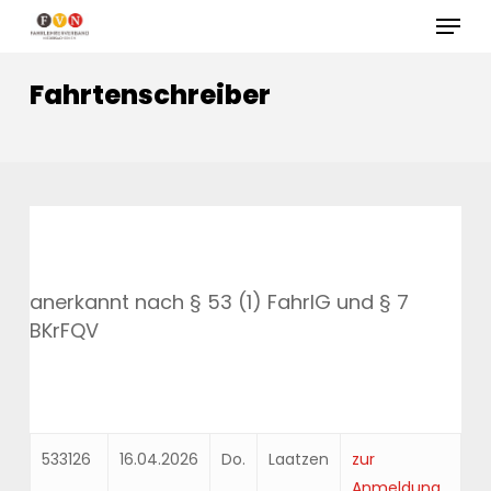
Skip
Menu
to
Close
main
Fahrtenschreiber
Menu
content
anerkannt nach § 53 (1) FahrlG und § 7
BKrFQV
533126
16.04.2026
Do.
Laatzen
zur
Anmeldung