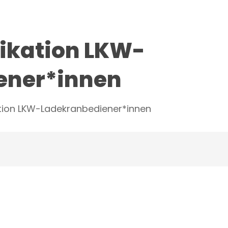
fikation LKW-
ener*innen
ation LKW-Ladekranbediener*innen